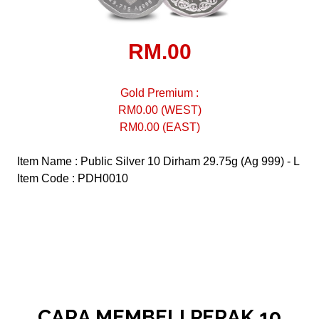
RM.00
Gold Premium :
RM0.00 (WEST)
RM0.00 (EAST)
Item Name : Public Silver 10 Dirham 29.75g (Ag 999) - L
Item Code : PDH0010
CARA MEMBELI PERAK 10