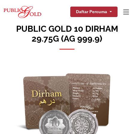
Daftar Percuma
PUBLIC GOLD 10 DIRHAM
29.75G (AG 999.9)