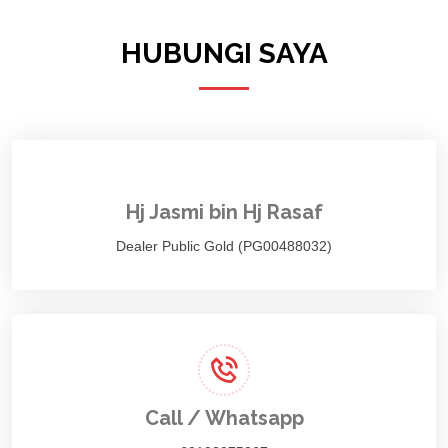
HUBUNGI SAYA
Hj Jasmi bin Hj Rasaf
Dealer Public Gold (PG00488032)
Call / Whatsapp