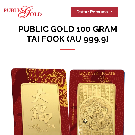
Daftar Percuma
PUBLIC GOLD 100 GRAM
TAI FOOK (AU 999.9)