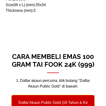
Size(W x L) (mm):35x54
Thickness (mm):3
CARA MEMBELI EMAS 100
GRAM TAI FOOK 24K (999)
1. Daftar akaun percuma, klik butang "Daftar
Akaun Public Gold" di bawah:
Daftar Akaun Public Gold (18 Tahun & Ke