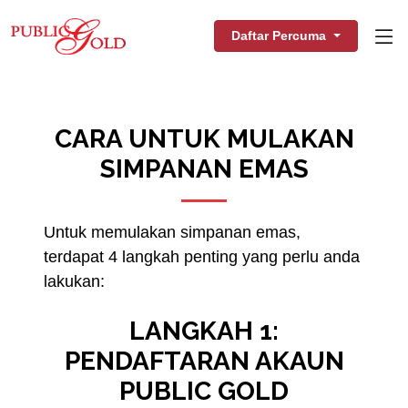
Daftar Percuma
CARA UNTUK MULAKAN
SIMPANAN EMAS
Untuk memulakan simpanan emas,
terdapat 4 langkah penting yang perlu anda
lakukan:
LANGKAH 1:
PENDAFTARAN AKAUN
PUBLIC GOLD