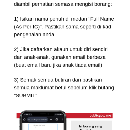
diambil perhatian semasa mengisi borang:
1) Isikan nama penuh di medan "Full Name
(As Per IC)". Pastikan sama seperti di kad
pengenalan anda.
2) Jika daftarkan akaun untuk diri sendiri
dan anak-anak, gunakan email berbeza
(buat email baru jika anak tiada email)
3) Semak semua butiran dan pastikan
semua maklumat betul sebelum klik butang
"SUBMIT"