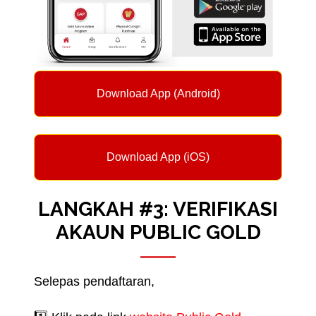
Download App (Android)
Download App (iOS)
LANGKAH #3: VERIFIKASI
AKAUN PUBLIC GOLD
Selepas pendaftaran,