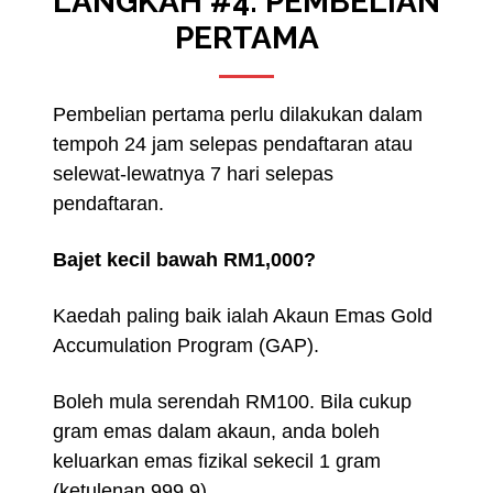
LANGKAH #4: PEMBELIAN
PERTAMA
Pembelian pertama perlu dilakukan dalam
tempoh 24 jam selepas pendaftaran atau
selewat-lewatnya 7 hari selepas
pendaftaran.
Bajet kecil bawah RM1,000?
Kaedah paling baik ialah Akaun Emas Gold
Accumulation Program (GAP).
Boleh mula serendah RM100. Bila cukup
gram emas dalam akaun, anda boleh
keluarkan emas fizikal sekecil 1 gram
(ketulenan 999.9).