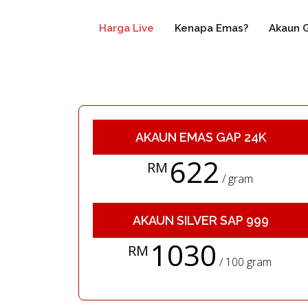
Harga Live
Kenapa Emas?
Akaun 
AKAUN EMAS GAP 24K
622
RM
/ gram
AKAUN SILVER SAP 999
1030
RM
/ 100 gram