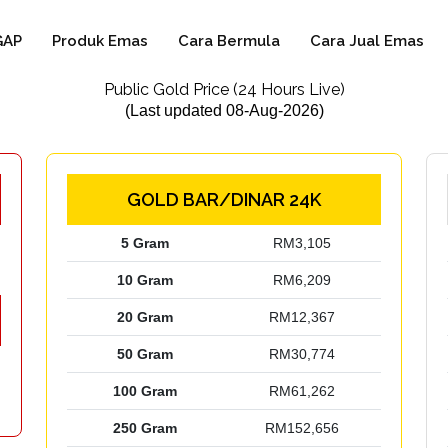
GAP
Produk Emas
Cara Bermula
Cara Jual Emas
Public Gold Price (24 Hours Live)
(Last updated 08-Aug-2026)
GOLD BAR/DINAR 24K
5 Gram
RM3,105
10 Gram
RM6,209
20 Gram
RM12,367
50 Gram
RM30,774
100 Gram
RM61,262
250 Gram
RM152,656