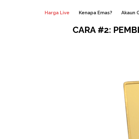
Harga Live
Kenapa Emas?
Akaun 
CARA #2: PEM