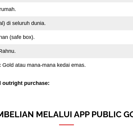
 rumah.
l) di seluruh dunia.
nan (safe box).
-Rahnu.
ic Gold atau mana-mana kedai emas.
 outright purchase:
MBELIAN MELALUI APP PUBLIC G