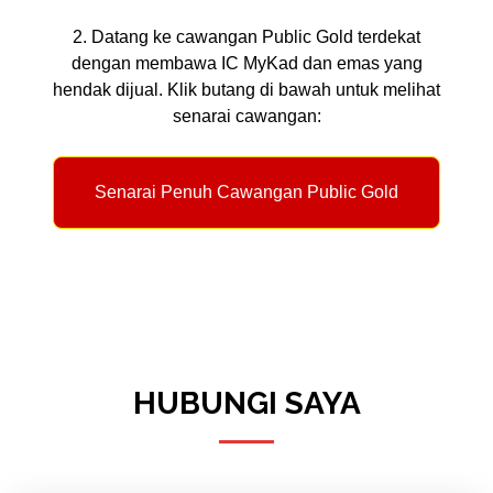
2. Datang ke cawangan Public Gold terdekat
dengan membawa IC MyKad dan emas yang
hendak dijual. Klik butang di bawah untuk melihat
senarai cawangan:
Senarai Penuh Cawangan Public Gold
HUBUNGI SAYA