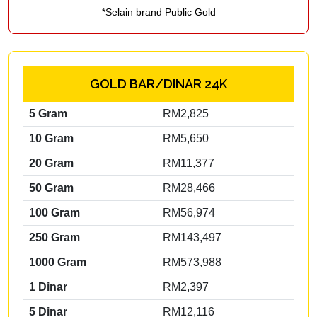
*Selain brand Public Gold
GOLD BAR/DINAR 24K
5 Gram
RM2,825
10 Gram
RM5,650
20 Gram
RM11,377
50 Gram
RM28,466
100 Gram
RM56,974
250 Gram
RM143,497
1000 Gram
RM573,988
1 Dinar
RM2,397
5 Dinar
RM12,116