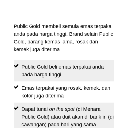
Public Gold membeli semula emas terpakai
anda pada harga tinggi. Brand selain Public
Gold, barang kemas lama, rosak dan
kemek juga diterima
Public Gold beli emas terpakai anda
pada harga tinggi
Emas terpakai yang rosak, kemek, dan
kotor juga diterima
Dapat tunai
on the spot
(di Menara
Public Gold) atau duit akan di bank in (di
cawangan) pada hari yang sama