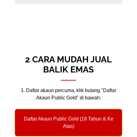
2 CARA MUDAH JUAL
BALIK EMAS
1. Daftar akaun percuma, klik butang "Daftar
Akaun Public Gold" di bawah:
Daftar Akaun Public Gold (18 Tahun & Ke
Atas)