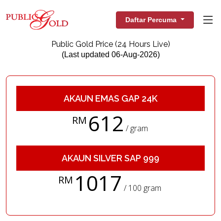
Daftar Percuma
Public Gold Price (24 Hours Live)
(Last updated 06-Aug-2026)
AKAUN EMAS GAP 24K
612
RM
/ gram
AKAUN SILVER SAP 999
1017
RM
/ 100 gram