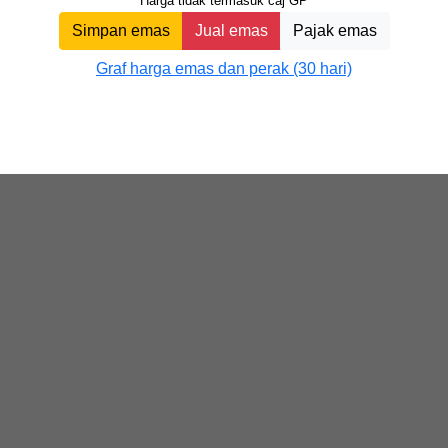
Harga tidak termasuk caj GP
Simpan emas
Jual emas
Pajak emas
Graf harga emas dan perak (30 hari)