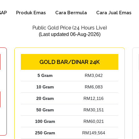
GAP
Produk Emas
Cara Bermula
Cara Jual Emas
Public Gold Price (24 Hours Live)
(Last updated 06-Aug-2026)
GOLD BAR/DINAR 24K
5 Gram
RM3,042
10 Gram
RM6,083
20 Gram
RM12,116
50 Gram
RM30,151
100 Gram
RM60,021
250 Gram
RM149,564