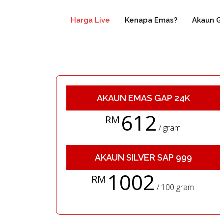
Harga Live
Kenapa Emas?
Akaun 
AKAUN EMAS GAP 24K
612
RM
/ gram
AKAUN SILVER SAP 999
1002
RM
/ 100 gram