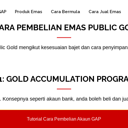
GAP
Produk Emas
Cara Bermula
Cara Jual Emas
CARA PEMBELIAN EMAS PUBLIC G
lic Gold mengikut kesesuaian bajet dan cara penyimpa
1: GOLD ACCUMULATION PROGRA
onsepnya seperti akaun bank, anda boleh beli dan jual
Tutorial Cara Pembelian Akaun GAP