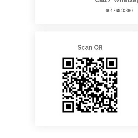
60176940360
Scan QR