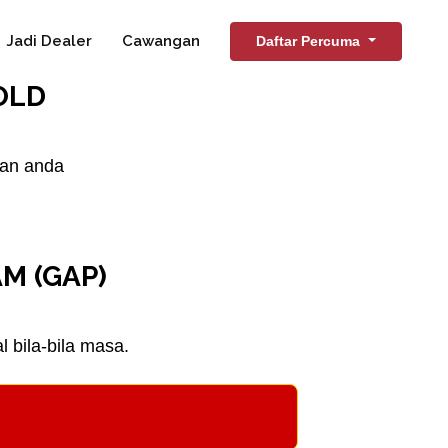
Jadi Dealer
Cawangan
Daftar Percuma
OLD
nan anda
M (GAP)
 bila-bila masa.